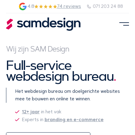
4.8
74 reviews
071 203 24 88
Wij zijn SAM Design
Full-service
webdesign bureau
.
Het webdesign bureau om doelgerichte websites
mee te bouwen en online te winnen.
12+ jaar
in het vak
branding en e-commerce
Experts in