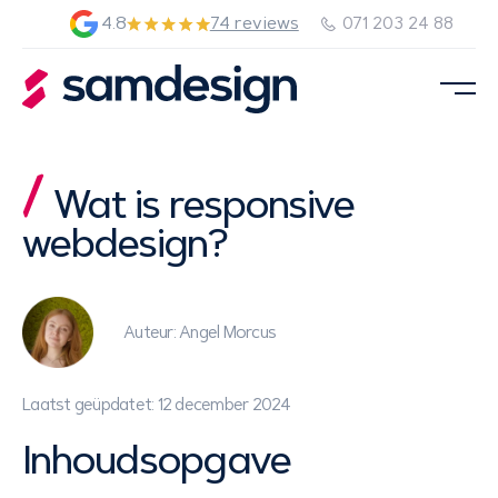
4.8
74 reviews
071 203 24 88
Wat is responsive
webdesign?
Auteur: Angel Morcus
Laatst geüpdatet: 12 december 2024
Inhoudsopgave