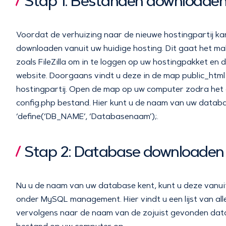
Stap 1: Bestanden downloaden
Voordat de verhuizing naar de nieuwe hostingpartij kan
downloaden vanuit uw huidige hosting. Dit gaat het ma
zoals FileZilla om in te loggen op uw hostingpakket e
website. Doorgaans vindt u deze in de map public_html o
hostingpartij. Open de map op uw computer zodra het 
config.php bestand. Hier kunt u de naam van uw databas
‘define(‘DB_NAME’, ‘Databasenaam’);.
Stap 2: Database downloaden
Nu u de naam van uw database kent, kunt u deze vanuit
onder MySQL management. Hier vindt u een lijst van al
vervolgens naar de naam van de zojuist gevonden datab