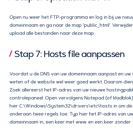
Open nu weer het FTP-programma en log in bij uw nieuw
domeinnaam en ga naar de map ‘public_html’. Verwijde
upload alle bestanden naar deze map.
Stap 7: Hosts file aanpassen
Voordat u de DNS van uw domeinnaam aanpast en uw websi
weten of de website wel weer goed werkt. Daarom dient
Zoek allereerst het IP-adres van uw nieuwe hostingpakk
controlepaneel. Open vervolgens Notepad (of kladblok) 
hier C:\Windows\System32\drivers\etc\hosts in om de h
onderaan twee regels toe. Typ hier het IP-adres van u
domeinnaam in, een keer met www. en een keer zonder.