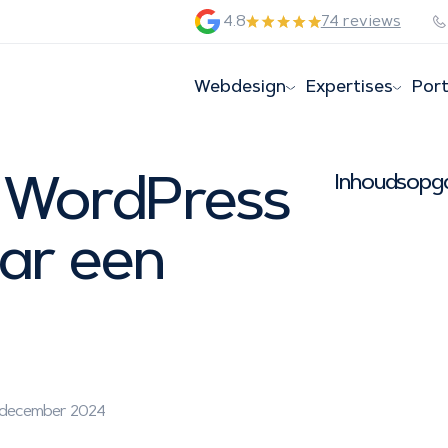
4.8
74 reviews
Webdesign
Expertises
Port
n WordPress
Inhoudsopg
ar een
2 december 2024