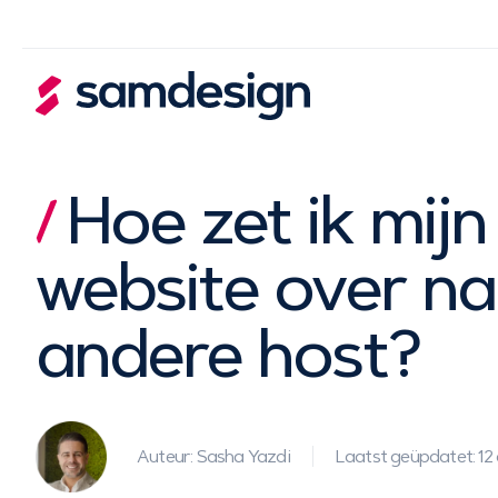
Hoe zet ik mij
website over na
andere host?
Auteur: Sasha Yazdi
Laatst geüpdatet: 1