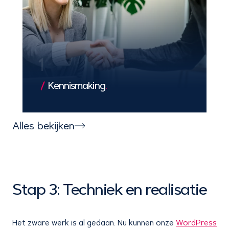
1
Kennismaking
.
We leren jouw bedrijf en doelen kennen,
zodat we een solide basis leggen voor
Alles bekijken
een exclusieve en succesvolle
samenwerking.
Stap 3: Techniek en realisatie
Het zware werk is al gedaan. Nu kunnen onze
WordPress