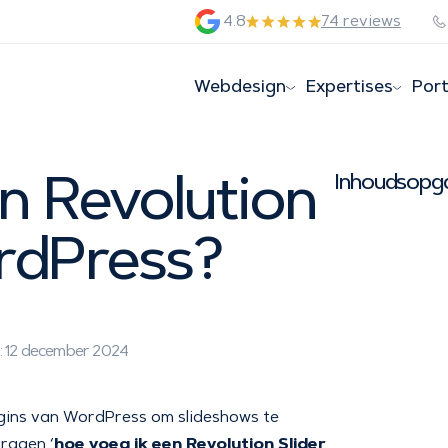
4.8
74 reviews
Webdesign
Expertises
Port
n Revolution
Inhoudsopg
ordPress?
: 12 december 2024
ugins van WordPress om slideshows te
hoe voeg ik een Revolution Slider
vragen ‘