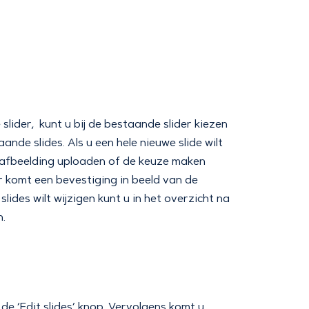
slider, kunt u bij de bestaande slider kiezen
aande slides. Als u een hele nieuwe slide wilt
en afbeelding uploaden of de keuze maken
 er komt een bevestiging in beeld van de
ides wilt wijzigen kunt u in het overzicht na
n.
e ‘Edit slides’ knop. Vervolgens komt u