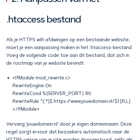
.htaccess bestand
Als je HTTPS wilt afdwingen op een bestaande website,
moet je een aanpassing maken in het .htaccess-bestand.
Voeg de volgende code toe aan dit bestand, dat zich in
de rootmap van je website bevindt:
<IfModule mod_rewrite.c>
RewriteEngine On
RewriteCond %{SERVER_PORT} 80
RewriteRule ^(.*)$ https://www.jouwdomein.nl/$1 [R,L]
</IfModule>
Vervang ‘jouwdomein.nl’ door je eigen domeinnaam. Deze
regel zorgt ervoor dat bezoekers automatisch naar de
HTTPS-versie van je site worden doorgestuurd, zelfs als