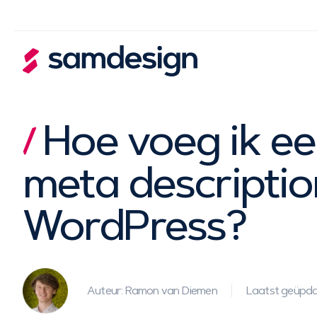
Hoe voeg ik een
meta descriptio
WordPress?
Auteur: Ramon van Diemen
Laatst geüpda