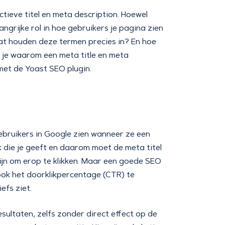
tieve titel en meta description. Hoewel
angrijke rol in hoe gebruikers je pagina zien
at houden deze termen precies in? En hoe
r je waarom een meta title en meta
 met de Yoast SEO plugin.
 gebruikers in Google zien wanneer ze een
k die je geeft en daarom moet de meta titel
 zijn om erop te klikken. Maar een goede SEO
t ook het doorklikpercentage (CTR) te
efs ziet.
esultaten, zelfs zonder direct effect op de