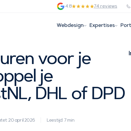
4.8
74 reviews
Webdesign
Expertises
Port
uren voor je
ppel je
stNL, DHL of DPD
et: 20 april 2026
Leestijd: 7 min