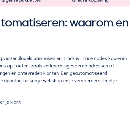
urgente pakketten
directe koppeling
utomatiseren: waarom en
ig verzendlabels aanmaken en Track & Trace codes kopiëren
ans op fouten, zoals verkeerd ingevoerde adressen of
gingen en ontevreden klanten. Een geautomatiseerd
ppeling tussen je webshop en je vervoerders regel je:
r je klant