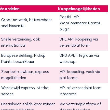
Voordelen
Koppelmogelijkheden
PostNL API,
Groot netwerk, betrouwbaar,
WooCommerce PostNL
snel binnen NL
plugin
Snelle verzending, ook
DHL API, koppeling via
internationaal
verzendplatform
Europese dekking, Pickup
DPD API, integratie via
Points beschikbaar
webshop
Zeer betrouwbaar, express
API-koppeling, vaak via
mogelijkheden
platforms
Wereldwijd express, sterke
API of verzendplatform
service
integratie
Betaalbaar, solide voor minder
Via verzendplatform of