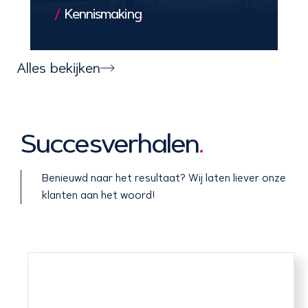
Kennismaking
.
We leren jouw bedrijf en doelen kennen,
zodat we een solide basis leggen voor
Alles bekijken
een exclusieve en succesvolle
samenwerking.
Succesverhalen
.
Benieuwd naar het resultaat? Wij laten liever onze
klanten aan het woord!