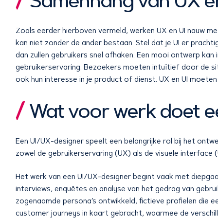
Samenhang van UX en
Zoals eerder hierboven vermeld, werken UX en UI nauw me
kan niet zonder de ander bestaan. Stel dat je UI er prachtig
dan zullen gebruikers snel afhaken. Een mooi ontwerp kan
gebruikerservaring. Bezoekers moeten intuïtief door de s
ook hun interesse in je product of dienst. UX en UI moeten
Wat voor werk doet e
Een UI/UX-designer speelt een belangrijke rol bij het ontw
zowel de gebruikerservaring (UX) als de visuele interface (
Het werk van een UI/UX-designer begint vaak met diepgaa
interviews, enquêtes en analyse van het gedrag van gebr
zogenaamde persona’s ontwikkeld, fictieve profielen die 
customer journeys in kaart gebracht, waarmee de verschi