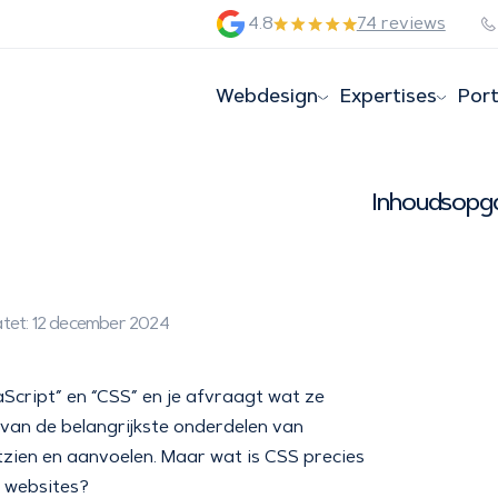
4.8
74 reviews
Webdesign
Expertises
Port
Inhoudsopg
tet: 12 december 2024
aScript” en “CSS” en je afvraagt wat ze
n van de belangrijkste onderdelen van
itzien en aanvoelen. Maar wat is CSS precies
n websites?