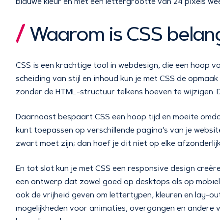
blauwe kleur en met een lettergrootte van 24 pixels w
Waarom is CSS belang
CSS is een krachtige tool in webdesign, die een hoop 
scheiding van stijl en inhoud kun je met CSS de opma
zonder de HTML-structuur telkens hoeven te wijzigen. D
Daarnaast bespaart CSS een hoop tijd en moeite omdat 
kunt toepassen op verschillende pagina’s van je website. 
zwart moet zijn; dan hoef je dit niet op elke afzonderli
En tot slot kun je met CSS een responsive design creëren 
een ontwerp dat zowel goed op desktops als op mobiel
ook de vrijheid geven om lettertypen, kleuren en lay-ou
mogelijkheden voor animaties, overgangen en andere vi