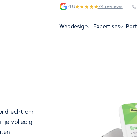
4.8
74 reviews
Webdesign
Expertises
Port
ordrecht om
l je volledig
aten