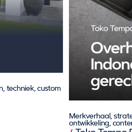
gn, techniek, custom
Merkverhaal, strat
ontwikkeling, conte