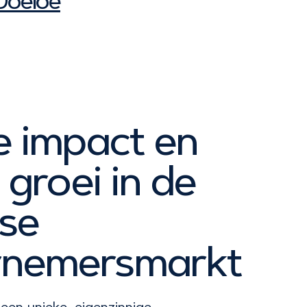
Doeloe
e impact en
 groei in de
se
rnemersmarkt