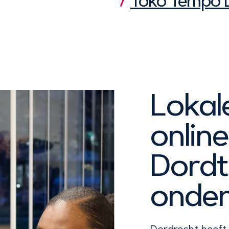
Toko Tempo 
Lokal
online
Dordt
onde