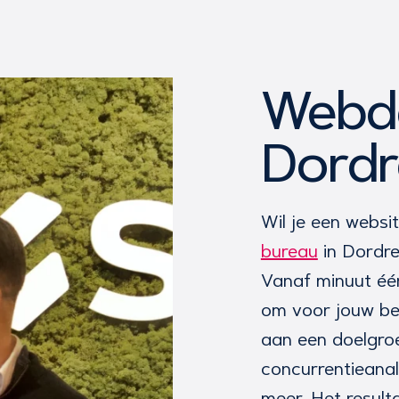
Webde
Dordr
Wil je een webs
bureau
in Dordre
Vanaf minuut éé
om voor jouw be
aan een doelgro
concurrentieana
meer. Het result