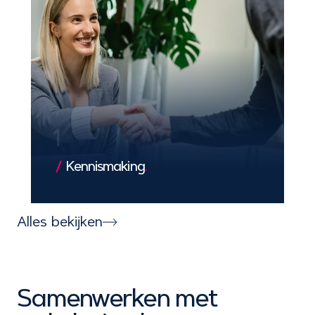
1
Kennismaking
.
We leren jouw bedrijf en doelen kennen,
zodat we een solide basis leggen voor
Alles bekijken
een exclusieve en succesvolle
samenwerking.
Samenwerken met