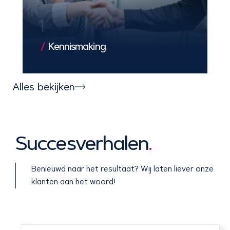
1
Kennismaking
.
We leren jouw bedrijf en doelen kennen,
zodat we een solide basis leggen voor
Alles bekijken
een exclusieve en succesvolle
samenwerking.
Succesverhalen
.
Benieuwd naar het resultaat? Wij laten liever onze
klanten aan het woord!