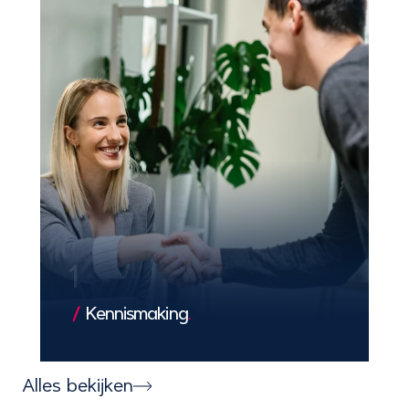
1
Kennismaking
.
We leren jouw bedrijf en doelen kennen,
zodat we een solide basis leggen voor
Alles bekijken
een exclusieve en succesvolle