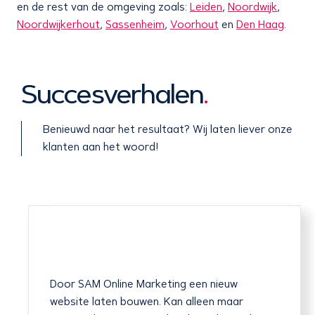
en de rest van de omgeving zoals:
Leiden
,
Noordwijk
,
Noordwijkerhout
,
Sassenheim
,
Voorhout
en
Den Haag
.
Succesverhalen
.
Benieuwd naar het resultaat? Wij laten liever onze
klanten aan het woord!
Professioneel, uniek en conversie gericht.
Voor een nieuw project waren wij op zoek
Ben uiterst tevreden over de kwaliteit en de
Door SAM Online Marketing een nieuw
Sterke team. Ik heb veel over Sam Design
Heel tevreden! Binnen een maand stond onze
naar een webdesign partij die ervaring had in
klantvriendelijkheid! Daarnaast vindt ik het
website laten bouwen. Kan alleen maar
gehoord. Daarna heb ik gekozen om al mijn
nieuwe website online en helemaal naar onze
het maken van een unieke website. Daarbij
van belang dat er snel en adequaat