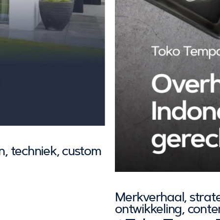
gn, techniek, custom
Merkverhaal, strat
ontwikkeling, conte