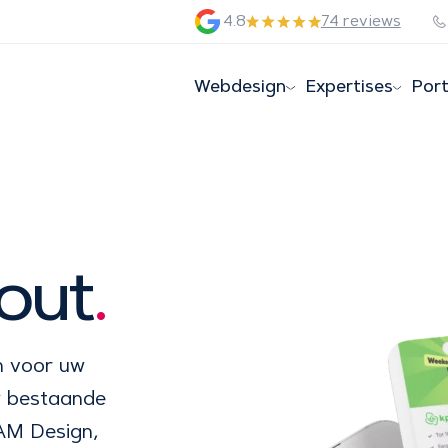
4.8
74 reviews
Webdesign
Expertises
Port
out
.
n voor uw
uw bestaande
SAM Design,