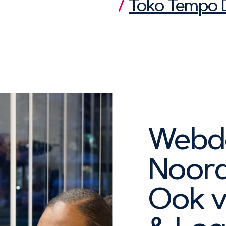
Toko Tempo 
Webde
Noord
Ook v