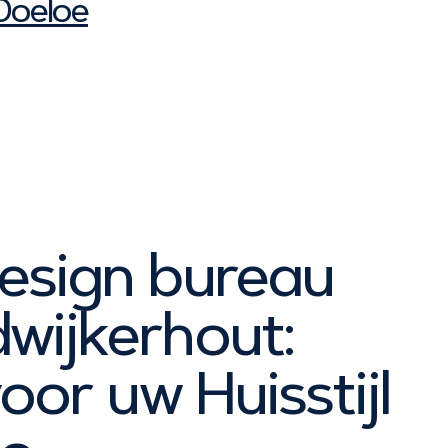
Doeloe
sign bureau
wijkerhout:
oor uw Huisstijl