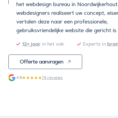
het webdesign bureau in Noordwijkerhout
webdesigners realiseert uw concept, eis
vertalen deze naar een professionele,
gebruiksvriendelijke website die gericht is
12+ jaar
in het vak
Experts in
bra
Offerte aanvragen
4.8
74 reviews