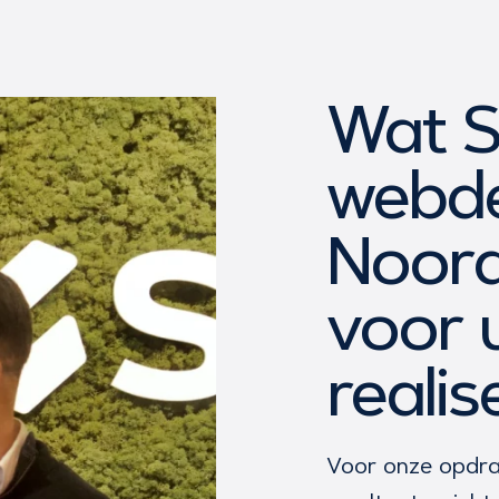
Wat S
webde
Noord
voor 
realis
Voor onze opdra