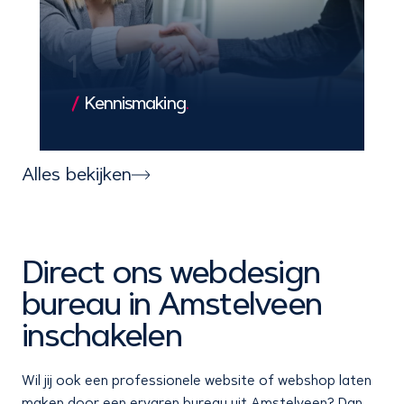
1
Kennismaking
.
We leren jouw bedrijf en doelen kennen,
zodat we een solide basis leggen voor
Alles bekijken
een exclusieve en succesvolle
samenwerking.
Direct ons webdesign
bureau in Amstelveen
inschakelen
Wil jij ook een professionele website of webshop laten
maken door een ervaren bureau uit Amstelveen? Dan