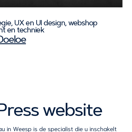
egie, UX en UI design, webshop
nt en techniek
Doeloe
ress website
 in Weesp is de specialist die u inschakelt