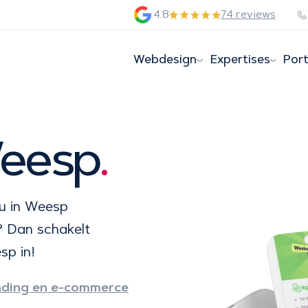
4.8
74 reviews
Webdesign
Expertises
Port
eesp
.
au in Weesp
? Dan schakelt
sp in!
nding en e-commerce